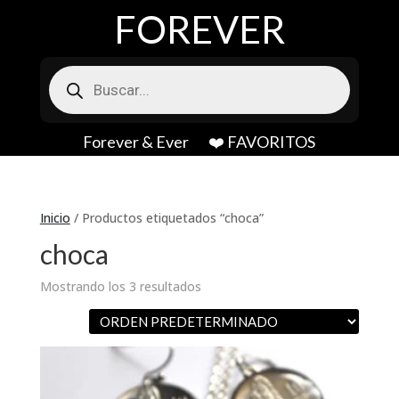
FOREVER
Búsqueda
de
productos
Forever & Ever
❤️ FAVORITOS
Inicio
/ Productos etiquetados “choca”
choca
Mostrando los 3 resultados