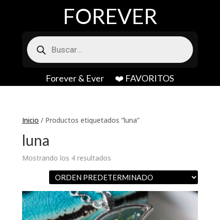
FOREVER
Búsqueda
de
productos
Forever & Ever
❤️ FAVORITOS
Inicio
/ Productos etiquetados “luna”
luna
Mostrando los 4 resultados