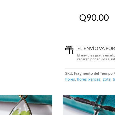
Q
90.00
EL ENVÍO VA PO

El envío es gratis en e
recargo por envíos al int
SKU:
Fragmento del Tiempo
flores
,
flores blancas
,
gota
,
t