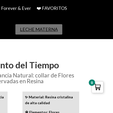
Forever & Ever
❤️ FAVORITOS
LECHE MATERNA
nto del Tiempo
ncia Natural: collar de Flores
ervadas en Resina
0
cia
✨ Material: Resina cristalina
de alta calidad
🌼 Elementos: Flores