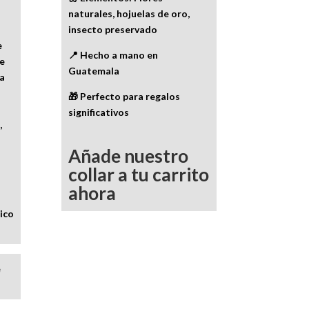
naturales, hojuelas de oro,
insecto preservado
e
📍 Hecho a mano en
e
Guatemala
a
🎁 Perfecto para regalos
significativos
,
Añade nuestro
collar a tu carrito
ahora
lico
e