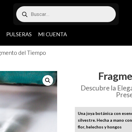
Búsqueda
de
productos
PULSERAS
MI CUENTA
gmento del Tiempo
Fragme
Descubre la Elega
Pres
Una joya botánica con esen
silvestre. Hecha a mano con
flor, helechos y hongos