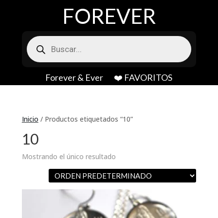
FOREVER
Búsqueda
de
productos
Forever & Ever
❤️ FAVORITOS
Inicio
/ Productos etiquetados “10”
10
Mostrando el único resultado