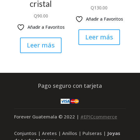
cristal
Q
130.00
Q
90.00
Añadir a Favoritos
Añadir a Favoritos
Leer más
Leer más
Pago seguro con tarjeta
Forever Guatemala
© 2022 |
#EPICcommerce
Conjuntos | Aretes | Anillos | Pulseras |
Joyas