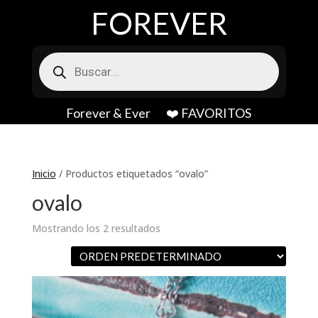
FOREVER
Búsqueda
de
productos
Forever & Ever
❤️ FAVORITOS
Inicio
/ Productos etiquetados “ovalo”
ovalo
Mostrando los 2 resultados