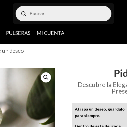
Búsqueda
de
productos
PULSERAS
MI CUENTA
e un deseo
Pi
Descubre la Elega
Pres
Atrapa un deseo, guárdalo
para siempre.
Dentro de esta delicada