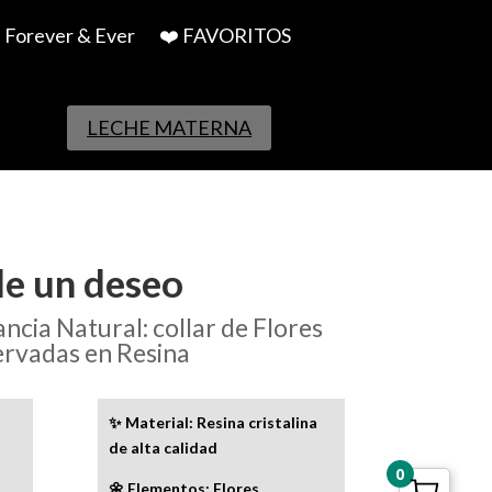
Forever & Ever
❤️ FAVORITOS
LECHE MATERNA
de un deseo
ncia Natural: collar de Flores
ervadas en Resina
✨ Material: Resina cristalina
de alta calidad
0
🌼 Elementos: Flores