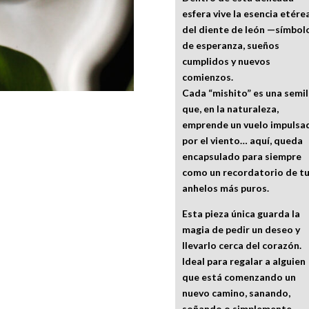
esfera vive la esencia etére
del diente de león —símbol
de esperanza, sueños
cumplidos y nuevos
comienzos.
Cada “mishito” es una semil
que, en la naturaleza,
emprende un vuelo impulsa
por el viento… aquí, queda
encapsulado para siempre
como un recordatorio de t
anhelos más puros.
Esta pieza única guarda la
magia de pedir un deseo y
llevarlo cerca del corazón.
Ideal para regalar a alguien
que está comenzando un
nuevo camino, sanando,
soñando o simplemente