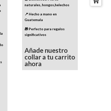
a
naturales, hongos,helechos
o
📍 Hecho a mano en
Guatemala
🎁 Perfecto para regalos
la
significativos
do
Añade nuestro
collar a tu carrito
us
ahora