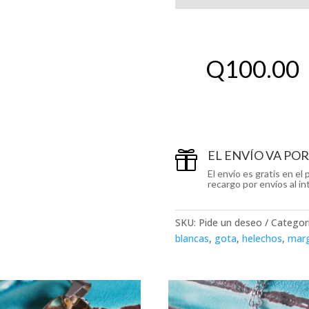
Q
100.00
EL ENVÍO VA PO

El envío es gratis en e
recargo por envíos al int
SKU:
Pide un deseo
Categor
blancas
,
gota
,
helechos
,
marg