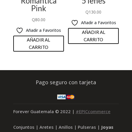
Romántica
5 lenes
Pink
Q
130.00
Q
80.00
Añadir a Favoritos
Añadir a Favoritos
AÑADIR AL
CARRITO
AÑADIR AL
CARRITO
Pago seguro con tarjeta
Forever Guatemala
© 2022 |
#EPICcommerce
Conjuntos | Aretes | Anillos | Pulseras |
Joyas