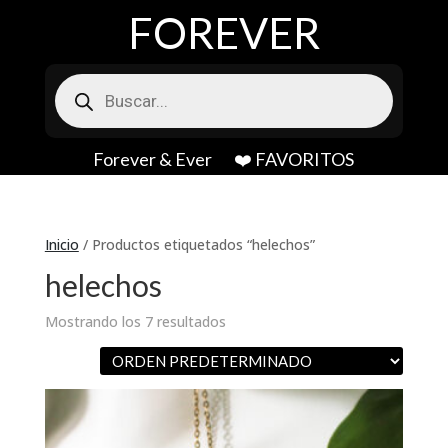
FOREVER
Búsqueda
de
productos
Forever & Ever
❤️ FAVORITOS
Inicio
/ Productos etiquetados “helechos”
helechos
Mostrando los 7 resultados