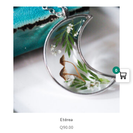
0
Etérea
Q
90.00