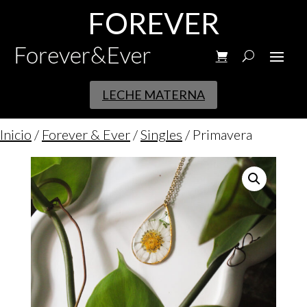
FOREVER
LECHE MATERNA
Inicio
/
Forever & Ever
/
Singles
/ Primavera