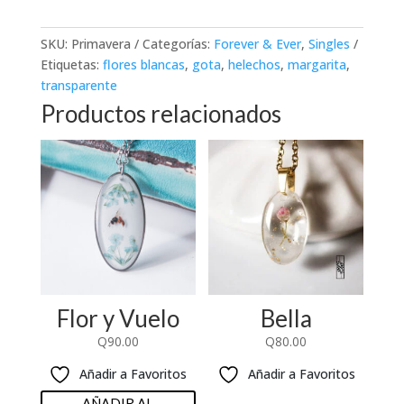
SKU:
Primavera
Categorías:
Forever & Ever
,
Singles
Etiquetas:
flores blancas
,
gota
,
helechos
,
margarita
,
transparente
Productos relacionados
Flor y Vuelo
Bella
Q
90.00
Q
80.00
Añadir a Favoritos
Añadir a Favoritos
AÑADIR AL